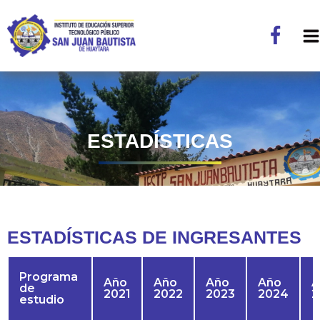
ESTADÍSTICAS
ESTADÍSTICAS DE INGRESANTES
Programa
Año
Año
Año
Año
A
de
2021
2022
2023
2024
2
estudio